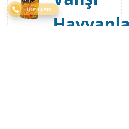
Hemen Ara
Hayvanla
Figür Set
279,00
₺
Okyanus