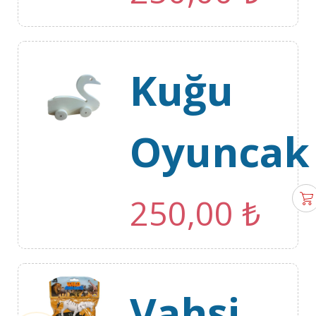
Kuğu
Oyuncak
250,00
₺
Vahşi