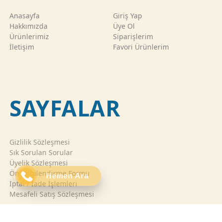
Anasayfa
Giriş Yap
Hakkımızda
Üye Ol
Ürünlerimiz
Siparişlerim
İletişim
Favori Ürünlerim
SAYFALAR
Gizlilik Sözleşmesi
Sık Sorulan Sorular
Üyelik Sözleşmesi
Ön Bilgilendirme Formu
Hemen Ara
İptal / İade İşlemleri
Mesafeli Satış Sözleşmesi