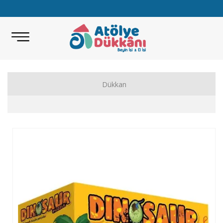
Dükkan
Akıl Zeka Oyunları
Hobi Malzemeleri
Beceri Setleri
Eğitici Oyunlar
Bilimsel Setler
Kitap