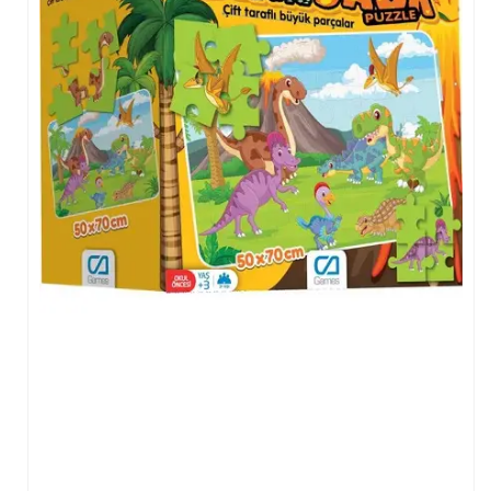
Tişört
Oyuncak
Atölyeler
Gelişim Atölyeleri (2-6 Yaş)
Beceri Atölyeleri(5-12 Yaş)