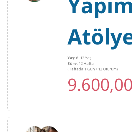
Yapım
Atölye
Yaş:
6–12 Yaş
Süre:
12 Hafta
(Haftada 1 Gün / 12 Oturum)
9.600,0