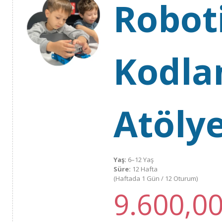
Robot
Kodl
Atölye
Yaş:
6–12 Yaş
Süre:
12 Hafta
(Haftada 1 Gün / 12 Oturum)
9.600,0