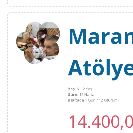
Maran
Atölye
Yaş:
6–12 Yaş
Süre:
12 Hafta
(Haftada 1 Gün / 12 Oturum)
14.400,