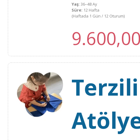
Yaş:
36–48 Ay
Süre:
12 Hafta
(Haftada 1 Gün / 12 Oturum)
9.600,0
Terzil
Atölye