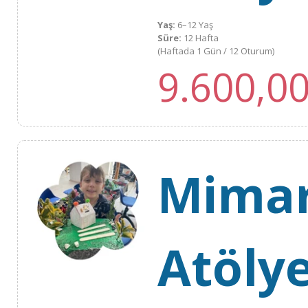
Yaş:
6–12 Yaş
Süre:
12 Hafta
(Haftada 1 Gün / 12 Oturum)
9.600,0
Mimar
Atölye