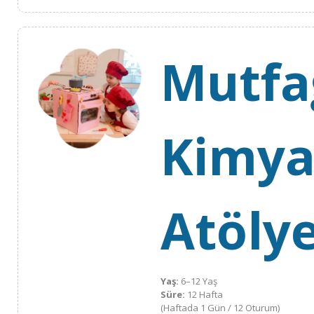
Mutfa
Kimya
Atölye
Yaş:
6–12 Yaş
Süre:
12 Hafta
(Haftada 1 Gün / 12 Oturum)