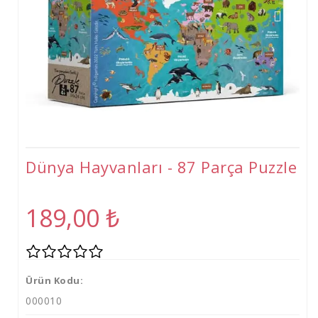
Tişört
Oyuncak
Atölyeler
Gelişim Atölyeleri (2-6 Yaş)
Beceri Atölyeleri(5-12 Yaş)
Dünya Hayvanları - 87 Parça Puzzle
189,00
₺
Ürün Kodu:
000010