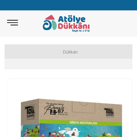
Dükkan
Akıl Zeka Oyunları
Hobi Malzemeleri
Beceri Setleri
Eğitici Oyunlar
Bilimsel Setler
Kitap