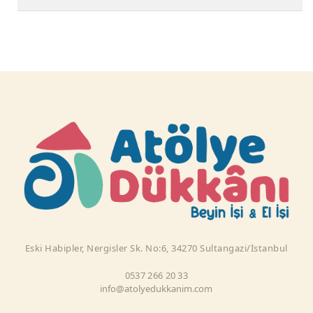
Eski Habipler, Nergisler Sk. No:6, 34270 Sultangazi/İstanbul
0537 266 20 33
info@atolyedukkanim.com