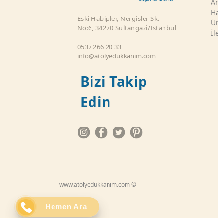
An
Ha
Eski Habipler, Nergisler Sk.
Ür
No:6, 34270 Sultangazi/İstanbul
İl
0537 266 20 33
info@atolyedukkanim.com
Bizi Takip
Edin
www.atolyedukkanim.com ©
Hemen Ara