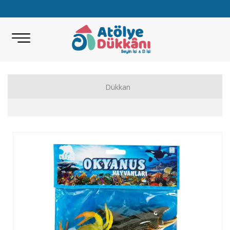
Dükkan
Akıl Zeka Oyunları
Hobi Malzemeleri
Beceri Setleri
Eğitici Oyunlar
Bilimsel Setler
Kitap