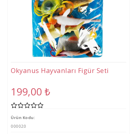
Tişört
Oyuncak
Atölyeler
Gelişim Atölyeleri (2-6 Yaş)
Beceri Atölyeleri(5-12 Yaş)
Okyanus Hayvanları Figür Seti
199,00
₺
Ürün Kodu:
000020