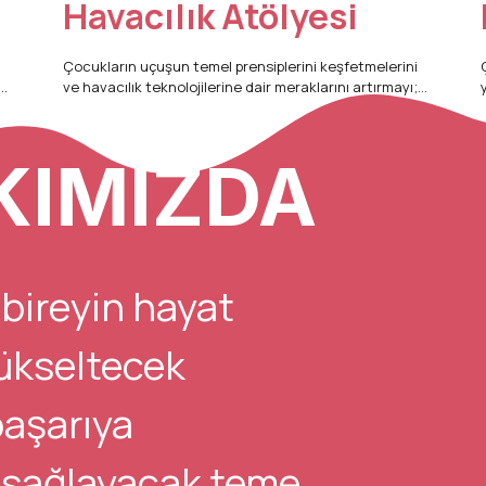
Havacılık Atölyesi
Çocukların uçuşun temel prensiplerini keşfetmelerini
ve havacılık teknolojilerine dair meraklarını artırmayı;
y
Atölye Dükkanı’na özgü müfredatla planör yapımından
roket teknolojilerine kadar uzanan geniş bir yelpazede
destekliyoruz. Yaş: 6–12 Yaş Süre: 12 Hafta (Haftada 1
des
KIMIZDA
me
Gün / 12 Oturum) Odak: Uçuş Fiziği, Aerodinamik,
Gü
Mühendislik ve Tasarım Neden Katılmalısınız? Dengeni
M
bul planör ol etkinliğiyle başlayan bu serüvende; kanat
Kat
ve pervane yapımı gibi uygulamalı çalışmalarla
aerodinamik yasalarını somutlaştırıyoruz. Köpük
bardaktan helikopter, paraşüt ve roket yapımı gibi
bireyin hayat
yaratıcı projelerle çocukların problem çözme
becerilerini geliştirirken, VTOL (dikey kalkışlı uçak) ve
hibrit motorlar gibi geleceğin teknolojileriyle
yükseltecek
vizyonlarını genişletiyoruz. ATÖLYE SATIN AL
başarıya
 sağlayacak temel