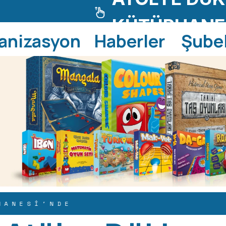
KÜTÜPHANE 
anizasyon
Haberler
Şube
Sİ'NDE