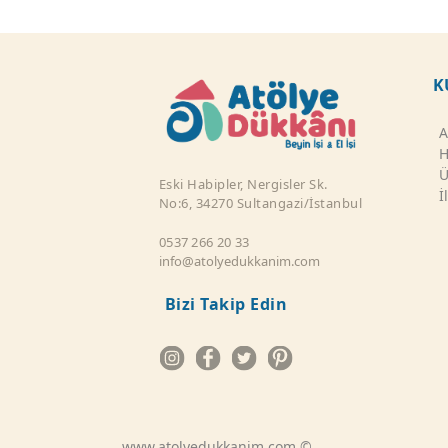
K
A
H
Ü
Eski Habipler, Nergisler Sk.
İ
No:6, 34270 Sultangazi/İstanbul
0537 266 20 33
info@atolyedukkanim.com
Bizi Takip Edin
www.atolyedukkanim.com ©