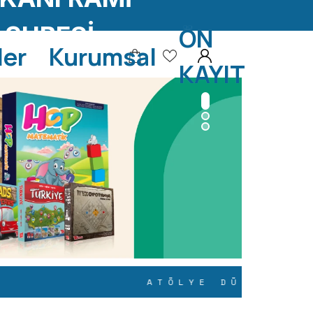
ŞUBESİ
ÖN
ler
Kurumsal
KAYIT
ATÖLYE DÜKKANI RAMİ 