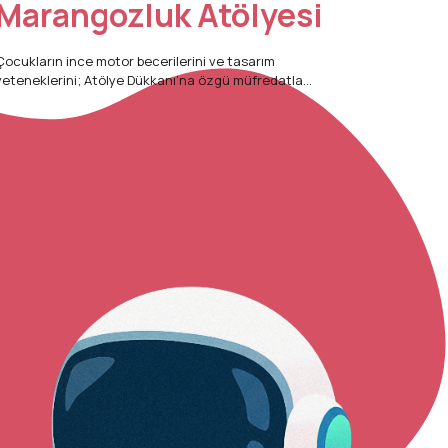
Marangozluk Atölyesi
Çocukların ince motor becerilerini ve tasarım
yeteneklerini; Atölye Dükkanı’na özgü müfredatla
ahşabı keşfetme, çekiç-çivi kullanımı ve kendi
oyuncaklarını üretme süreçleri üzerinden
tekliyoruz. Yaş: 6–12 Yaş Süre: 12 Hafta (Haftada 1
n / 12 Oturum) Odak: El-Göz Koordinasyonu,
ekanik Sistemler, Üretim Disiplini Neden
ılmalısınız? Doğal ahşap malzemeyle bağ kurarak;
basit magnetlerden mekanik zıplayan kurbağalara,
tahta robotlardan ritim aletlerine kadar geniş bir
yelpazede üretim yapmalarını sağlıyoruz. Bu süreçte
çocuklar, bir fikri somut bir ürüne dönüştürmenin
özgüvenini yaşarken temel mühendislik ve denge
kavramlarını eğlenerek öğreniyorlar. ATÖLYE SATIN AL