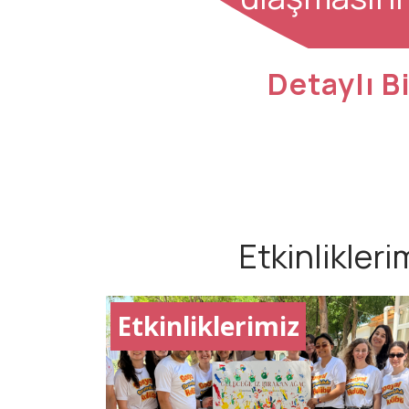
yetkinlikle
Detaylı Bi
sağlamaktı
Etkinlikleri
Etkinliklerimiz