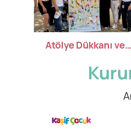
Atölye Dükkanı ve
Eczacıbaşı iş birliğiyl
Kuru
çocuklara yönelik
etkinlik
A
gerçekleştirildi