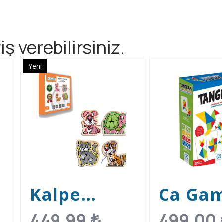
ş verebilirsiniz.
Yeni
Kalpe
Ca Ga
Ahşap İp
Tangr
449,99
₺
499,00