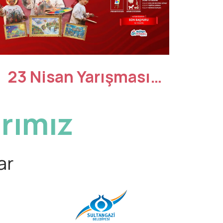
23 Nisan Yarışması:
Hayallerini Çiz,
rımız
Ödülleri Yakala!
ar