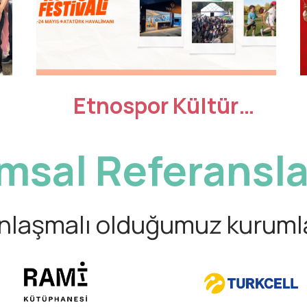
Etnospor Kültür
e
Festivali’nde, Vakıf
msal Referansla
Katılım’ın çözüm
ortağı olarak yer
nlaşmalı olduğumuz kuruml
almanın heyecanını
yaşıyoruz!