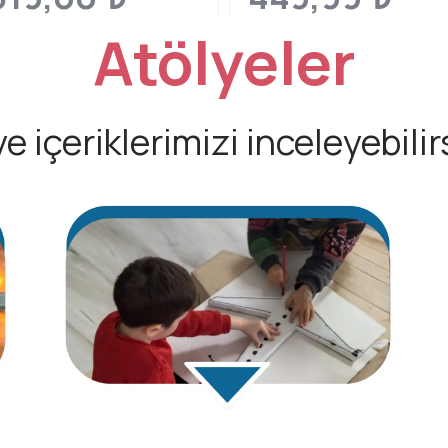
Atölyeler
Üçgen Zeka
Geçirme
Oyunu
(Safari
e içeriklerimizi inceleyebilir
Hayvanları