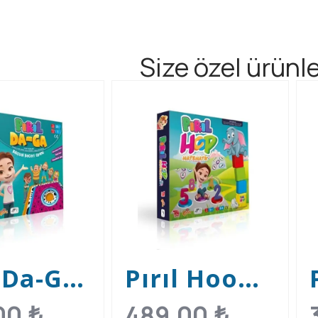
Size özel ürünle
l Da-Ga
Pırıl Hoop
a
Matematik
00
₺
489,00
₺