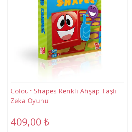
Tişört
Oyuncak
Atölyeler
Gelişim Atölyeleri (2-6 Yaş)
Beceri Atölyeleri(5-12 Yaş)
Colour Shapes Renkli Ahşap Taşlı
Zeka Oyunu
409,00
₺