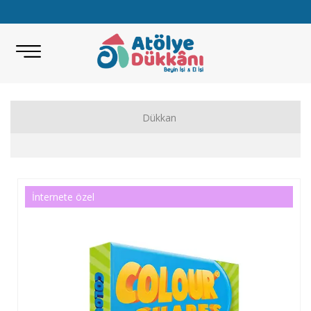
Dükkan
Akıl Zeka Oyunları
Hobi Malzemeleri
İnternete özel
Beceri Setleri
Eğitici Oyunlar
Bilimsel Setler
Kitap