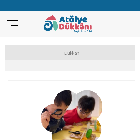
Dükkan
Akıl Zeka Oyunları
Hobi Malzemeleri
Beceri Setleri
Eğitici Oyunlar
Bilimsel Setler
Kitap