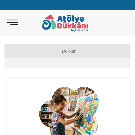
Dükkan
Akıl Zeka Oyunları
Hobi Malzemeleri
Beceri Setleri
Eğitici Oyunlar
Bilimsel Setler
Kitap