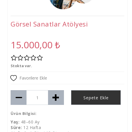
Tişört
Oyuncak
Görsel Sanatlar Atölyesi
Atölyeler
Gelişim Atölyeleri (2-6 Yaş)
15.000,00
₺
Beceri Atölyeleri(5-12 Yaş)
Stokta var.
Favorilere Ekle
Sepete Ekle
Ürün Bilgisi:
Yaş:
48–60 Ay
Süre:
12 Hafta