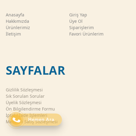
Anasayfa
Giriş Yap
Hakkımızda
Üye Ol
Ürünlerimiz
Siparişlerim
İletişim
Favori Ürünlerim
SAYFALAR
Gizlilik Sözleşmesi
Sık Sorulan Sorular
Üyelik Sözleşmesi
Ön Bilgilendirme Formu
İptal / İade İşlemleri
Hemen Ara
Mesafeli Satış Sözleşmesi