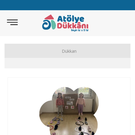
Dükkan
Akıl Zeka Oyunları
Hobi Malzemeleri
Beceri Setleri
Eğitici Oyunlar
Bilimsel Setler
Kitap