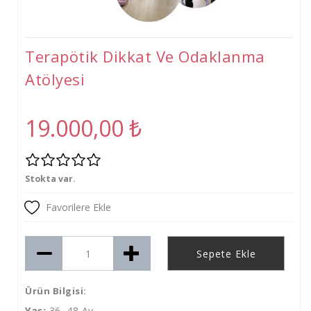
Tişört
Oyuncak
Terapötik Dikkat Ve Odaklanma
Atölyeler
Atölyesi
Gelişim Atölyeleri (2-6 Yaş)
Beceri Atölyeleri(5-12 Yaş)
19.000,00
₺
Stokta var.
Favorilere Ekle
Sepete Ekle
Ürün Bilgisi:
Yaş:
36–48 Ay