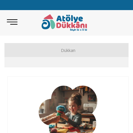
Dükkan
Akıl Zeka Oyunları
Hobi Malzemeleri
Beceri Setleri
Eğitici Oyunlar
Bilimsel Setler
Kitap