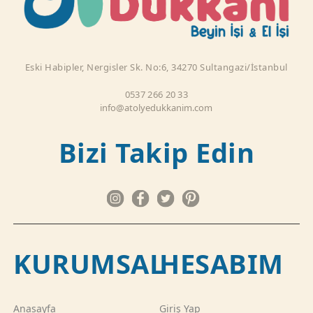
Eski Habipler, Nergisler Sk. No:6, 34270 Sultangazi/İstanbul
0537 266 20 33
info@atolyedukkanim.com
Bizi Takip Edin
KURUMSAL
HESABIM
Anasayfa
Giriş Yap