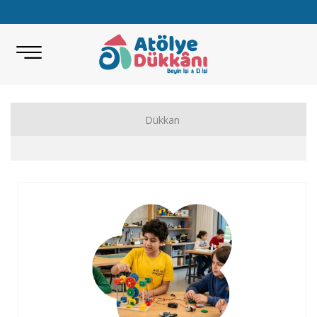
Dükkan
Akıl Zeka Oyunları
Hobi Malzemeleri
Beceri Setleri
Eğitici Oyunlar
Bilimsel Setler
Kitap