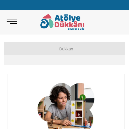
Dükkan
Akıl Zeka Oyunları
Hobi Malzemeleri
Beceri Setleri
Eğitici Oyunlar
Bilimsel Setler
Kitap