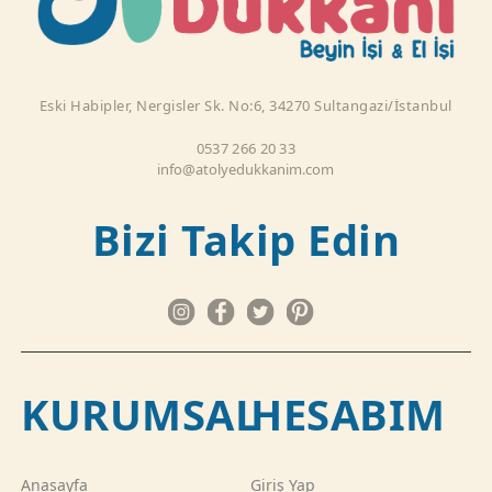
Eski Habipler, Nergisler Sk. No:6, 34270 Sultangazi/İstanbul
0537 266 20 33
info@atolyedukkanim.com
Bizi Takip Edin
KURUMSAL
HESABIM
Anasayfa
Giriş Yap