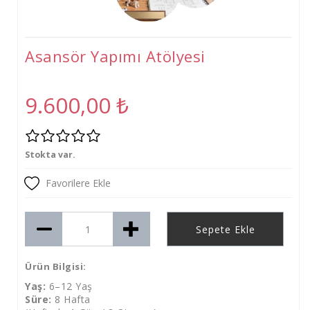
Tişört
Oyuncak
Asansör Yapımı Atölyesi
Atölyeler
Gelişim Atölyeleri (2-6 Yaş)
9.600,00
₺
Beceri Atölyeleri(5-12 Yaş)
Stokta var.
Favorilere Ekle
Sepete Ekle
Ürün Bilgisi:
Yaş:
6–12 Yaş
Süre:
8 Hafta