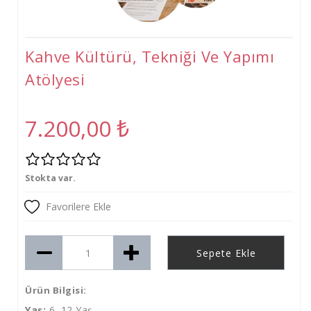
Tişört
Oyuncak
Kahve Kültürü, Tekniği Ve Yapımı
Atölyeler
Atölyesi
Gelişim Atölyeleri (2-6 Yaş)
Beceri Atölyeleri(5-12 Yaş)
7.200,00
₺
Stokta var.
Favorilere Ekle
Sepete Ekle
Ürün Bilgisi:
Yaş:
6–12 Yaş