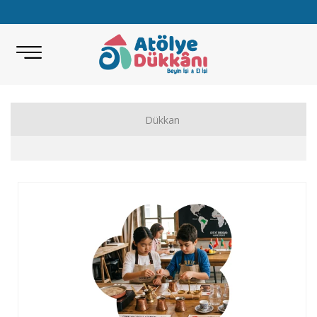
Dükkan
Akıl Zeka Oyunları
Hobi Malzemeleri
Beceri Setleri
Eğitici Oyunlar
Bilimsel Setler
Kitap