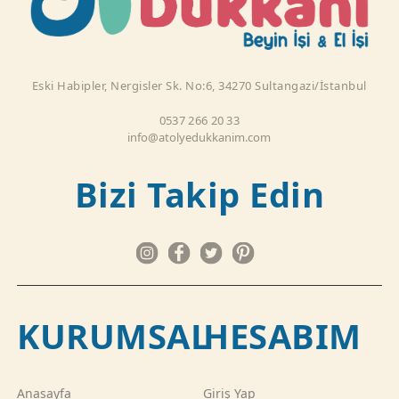
Eski Habipler, Nergisler Sk. No:6, 34270 Sultangazi/İstanbul
0537 266 20 33
info@atolyedukkanim.com
Bizi Takip Edin
KURUMSAL
HESABIM
Anasayfa
Giriş Yap