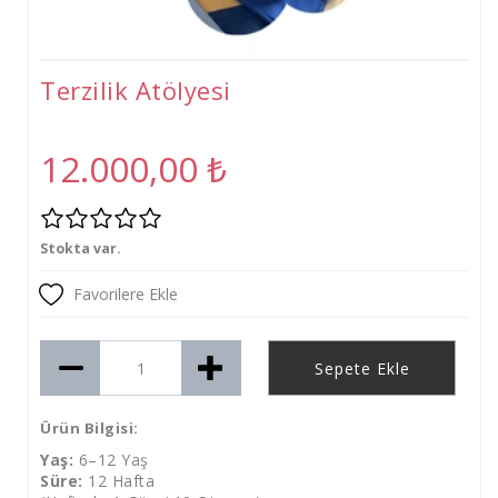
Tişört
Oyuncak
Terzilik Atölyesi
Atölyeler
Gelişim Atölyeleri (2-6 Yaş)
12.000,00
₺
Beceri Atölyeleri(5-12 Yaş)
Stokta var.
Favorilere Ekle
Sepete Ekle
Ürün Bilgisi:
Yaş:
6–12 Yaş
Süre:
12 Hafta