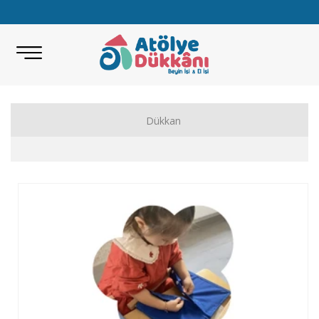
Dükkan
Akıl Zeka Oyunları
Hobi Malzemeleri
Beceri Setleri
Eğitici Oyunlar
Bilimsel Setler
Kitap