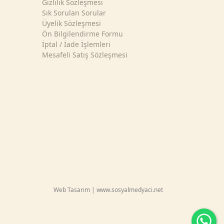
Gizlilik Sözleşmesi
Sık Sorulan Sorular
Üyelik Sözleşmesi
Ön Bilgilendirme Formu
İptal / İade İşlemleri
Mesafeli Satış Sözleşmesi
Web Tasarım | www.sosyalmedyaci.net
Wh