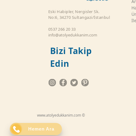
An
Ha
Eski Habipler, Nergisler Sk.
Ür
No:6, 34270 Sultangazi/İstanbul
İl
0537 266 20 33
info@atolyedukkanim.com
Bizi Takip
Edin
www.atolyedukkanim.com ©
Hemen Ara