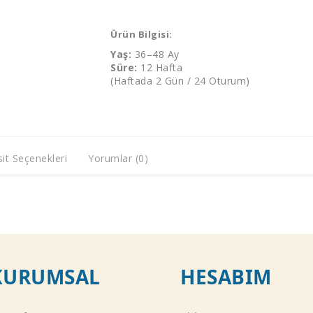
Ürün Bilgisi:
Yaş:
36–48 Ay
Süre:
12 Hafta
(Haftada 2 Gün / 24 Oturum)
it Seçenekleri
Yorumlar (0)
KURUMSAL
HESABIM