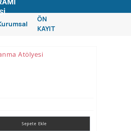
RAMİ
Sİ
ÖN
Kurumsal
KAYIT
anma Atölyesi
Sepete Ekle