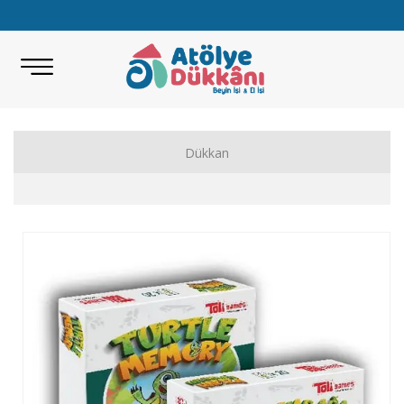
Dükkan
Akıl Zeka Oyunları
Hobi Malzemeleri
Beceri Setleri
Eğitici Oyunlar
Bilimsel Setler
Kitap