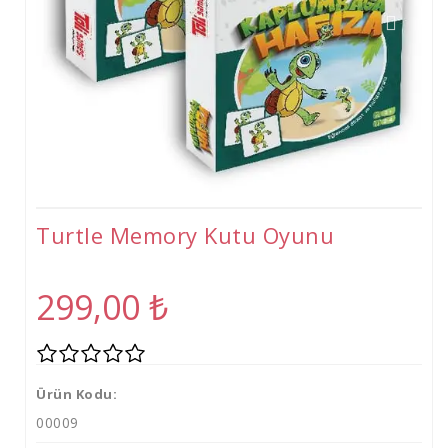
Tişört
Oyuncak
Atölyeler
Gelişim Atölyeleri (2-6 Yaş)
Beceri Atölyeleri(5-12 Yaş)
Turtle Memory Kutu Oyunu
299,00
₺
Ürün Kodu:
00009