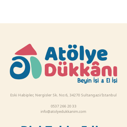
Eski Habipler, Nergisler Sk. No:6, 34270 Sultangazi/İstanbul
0537 266 20 33
info@atolyedukkanim.com