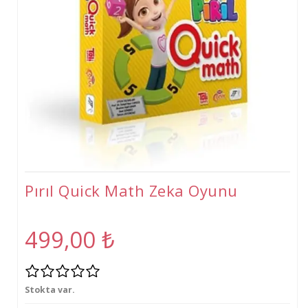
Tişört
Oyuncak
Atölyeler
Gelişim Atölyeleri (2-6 Yaş)
Beceri Atölyeleri(5-12 Yaş)
Pırıl Quick Math Zeka Oyunu
499,00
₺
Stokta var.