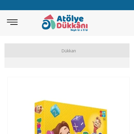
Dükkan
Akıl Zeka Oyunları
Hobi Malzemeleri
Beceri Setleri
Eğitici Oyunlar
Bilimsel Setler
Kitap