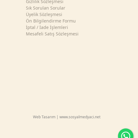
Gizlilik Sözleşmesi
Sık Sorulan Sorular
Üyelik Sözleşmesi
Ön Bilgilendirme Formu
İptal / İade İşlemleri
Mesafeli Satış Sözleşmesi
Web Tasarım | www.sosyalmedyaci.net
Wh