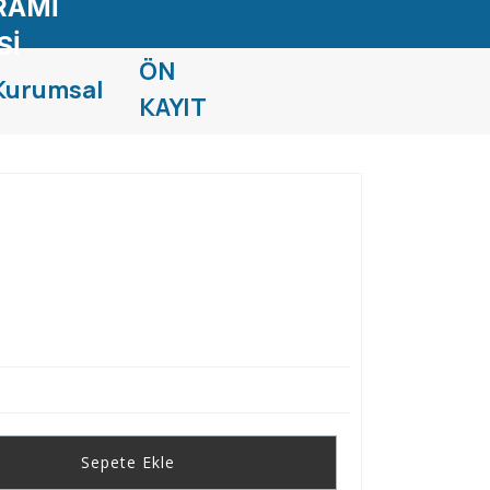
RAMİ
Sİ
ÖN
Kurumsal
KAYIT
Sepete Ekle