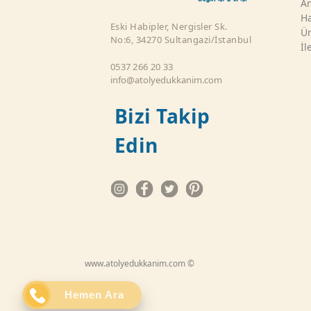
An
Ha
Eski Habipler, Nergisler Sk.
Ür
No:6, 34270 Sultangazi/İstanbul
İl
0537 266 20 33
info@atolyedukkanim.com
Bizi Takip
Edin
www.atolyedukkanim.com ©
Hemen Ara