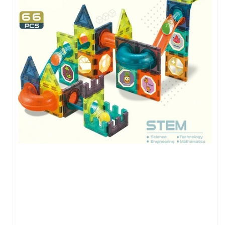
Tişört
Oyuncak
Atölyeler
Gelişim Atölyeleri (2-6 Yaş)
Beceri Atölyeleri(5-12 Yaş)