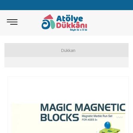
Dükkan
Akıl Zeka Oyunları
Hobi Malzemeleri
Beceri Setleri
Eğitici Oyunlar
Bilimsel Setler
Kitap