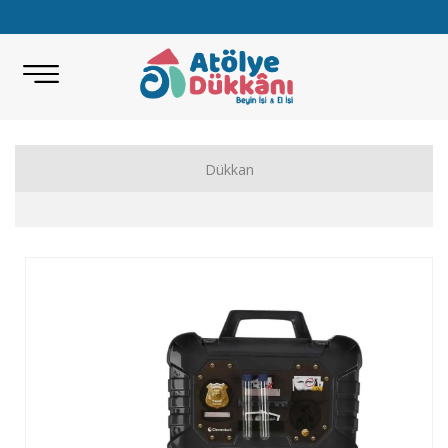
Dükkan
Akıl Zeka Oyunları
Hobi Malzemeleri
Beceri Setleri
Eğitici Oyunlar
Bilimsel Setler
Kitap