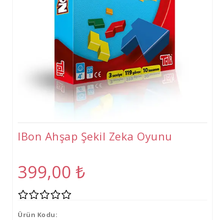
Tişört
Oyuncak
Atölyeler
Gelişim Atölyeleri (2-6 Yaş)
Beceri Atölyeleri(5-12 Yaş)
IBon Ahşap Şekil Zeka Oyunu
399,00
₺
Ürün Kodu: