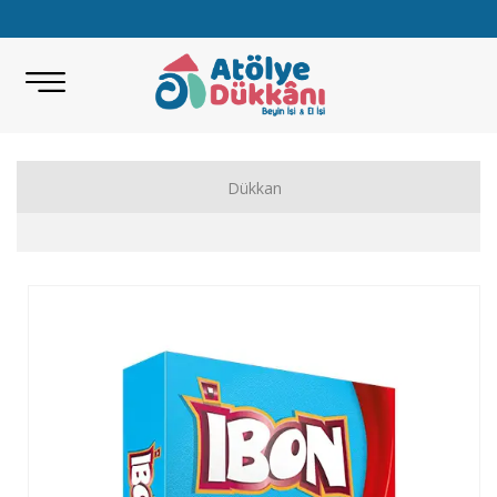
Dükkan
Akıl Zeka Oyunları
Hobi Malzemeleri
Beceri Setleri
Eğitici Oyunlar
Bilimsel Setler
Kitap