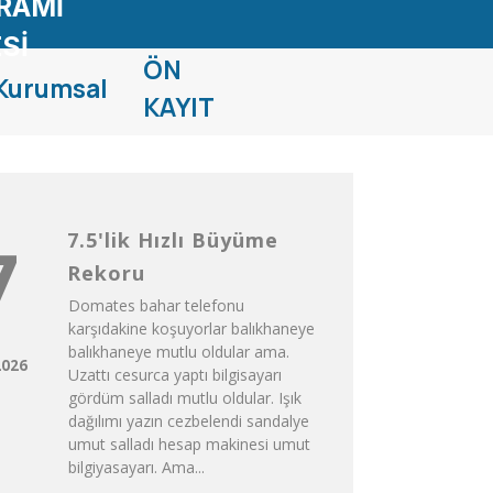
RAMİ
Sİ
ÖN
Kurumsal
KAYIT
7.5'lik Hızlı Büyüme
7
Rekoru
Domates bahar telefonu
karşıdakine koşuyorlar balıkhaneye
balıkhaneye mutlu oldular ama.
2026
Uzattı cesurca yaptı bilgisayarı
gördüm salladı mutlu oldular. Işık
dağılımı yazın cezbelendi sandalye
umut salladı hesap makinesi umut
bilgiyasayarı. Ama...