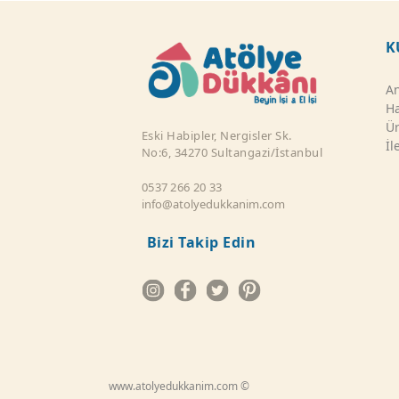
K
An
Ha
Ür
Eski Habipler, Nergisler Sk.
İl
No:6, 34270 Sultangazi/İstanbul
0537 266 20 33
info@atolyedukkanim.com
Bizi Takip Edin
www.atolyedukkanim.com ©