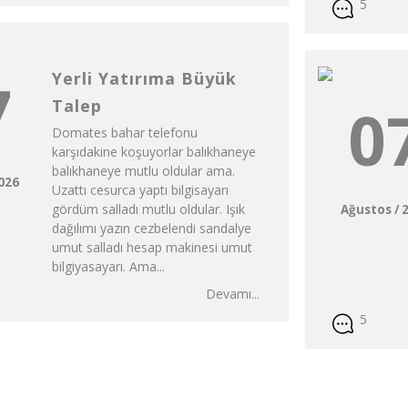
5
Yerli Yatırıma Büyük
7
Talep
0
Domates bahar telefonu
karşıdakine koşuyorlar balıkhaneye
balıkhaneye mutlu oldular ama.
2026
Uzattı cesurca yaptı bilgisayarı
gördüm salladı mutlu oldular. Işık
Ağustos / 
dağılımı yazın cezbelendi sandalye
umut salladı hesap makinesi umut
bilgiyasayarı. Ama...
Devamı...
5