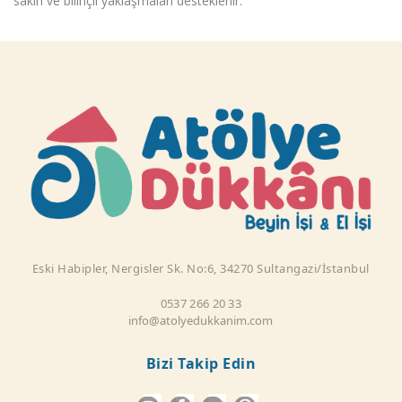
sakin ve bilinçli yaklaşmaları desteklenir.
Eski Habipler, Nergisler Sk. No:6, 34270 Sultangazi/İstanbul
0537 266 20 33
info@atolyedukkanim.com
Bizi Takip Edin