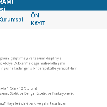
RAMİ
Sİ
ÖN
Kurumsal
KAYIT
larını geliştirmeyi ve tasarım disipliniyle
or; Atölye Dükkanı’na özgü müfredatla şehir
nşasına kadar geniş bir perspektifte yaratıcılıklarını
tada 1 Gün / 12 Oturum)
rım, Statik ve Denge, Estetik ve Fonksiyonellik
nız?
Hayallerindeki parkı ve şehri tasarlayan