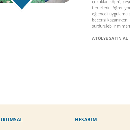
çocuklar; köprü, çe
temellerini öğreniyor
eğlenceli uygulamala
becerisi kazanırken,
sürdürülebilir mimari
ATÖLYE SATIN AL
URUMSAL
HESABIM