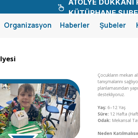
ATÖLYE DÜKKANI 
KÜTÜPHANE ŞUBE
Organizasyon
Haberler
Şubeler
lyesi
Çocukların mekan algı
tanışmalarını sağlıy
planlamasından yapı i
destekliyoruz.
Yaş:
6–12 Yaş
Süre:
12 Hafta (Haf
Odak:
Mekansal Tasa
Neden Katılmalısı