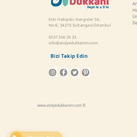
An
Ha
Ür
Eski Habipler, Nergisler Sk.
İl
No:6, 34270 Sultangazi/İstanbul
0537 266 20 33
info@atolyedukkanim.com
Bizi Takip Edin
www.atolyedukkanim.com ©