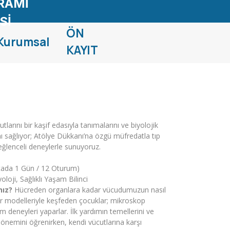
RAMİ
Sİ
ÖN
Kurumsal
KAYIT
tlarını bir kaşif edasıyla tanımalarını ve biyolojik
nı sağlıyor; Atölye Dükkanı’na özgü müfredatla tıp
eğlenceli deneylerle sunuyoruz.
tada 1 Gün / 12 Oturum)
loji, Sağlıklı Yaşam Bilinci
nız?
Hücreden organlara kadar vücudumuzun nasıl
var modelleriyle keşfeden çocuklar; mikroskop
m deneyleri yaparlar. İlk yardımın temellerini ve
 önemini öğrenirken, kendi vücutlarına karşı