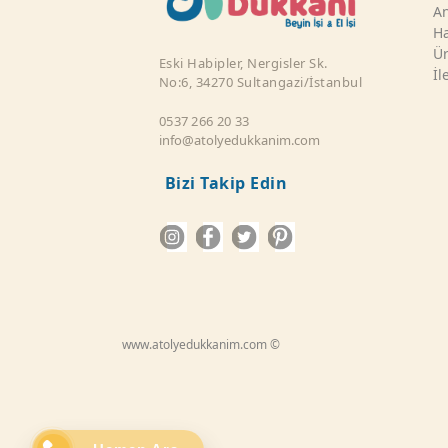
An
Ha
Ür
Eski Habipler, Nergisler Sk.
İl
No:6, 34270 Sultangazi/İstanbul
0537 266 20 33
info@atolyedukkanim.com
Bizi Takip Edin
www.atolyedukkanim.com ©