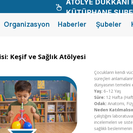
ATÖLYE DÜKKANI 
KÜTÜPHANE ŞUBE
Organizasyon
Haberler
Şubeler
si: Keşif ve Sağlık Atölyesi
Çocukların kendi vücu
süreçleri anlamaları
dünyasının temelini 
Yaş:
6–12 Yaş
Süre:
12 Hafta (Haf
Odak:
Anatomi, Fizyo
Neden Katılmalısı
çalıştığını laboratu
incelemeleri ve siste
sağlıklı beslenmenin