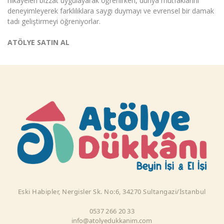
hikayeleri bizzat uygulayarak öğrenirken, dünya mutfaklarını
deneyimleyerek farklılıklara saygı duymayı ve evrensel bir damak
tadı geliştirmeyi öğreniyorlar.
ATÖLYE SATIN AL
Eski Habipler, Nergisler Sk. No:6, 34270 Sultangazi/İstanbul
0537 266 20 33
info@atolyedukkanim.com