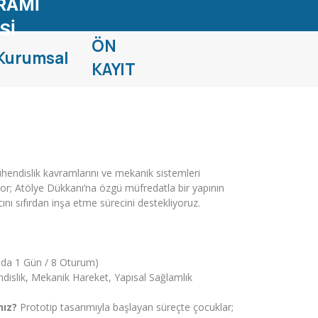
RAMİ
Sİ
ÖN
Kurumsal
KAYIT
endislik kavramlarını ve mekanik sistemleri
yor; Atölye Dükkanı’na özgü müfredatla bir yapının
nı sıfırdan inşa etme sürecini destekliyoruz.
ada 1 Gün / 8 Oturum)
slik, Mekanik Hareket, Yapısal Sağlamlık
nız?
Prototip tasarımıyla başlayan süreçte çocuklar;