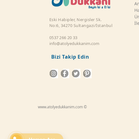
An
Ha
Ür
Eski Habipler, Nergisler Sk.
İl
No:6, 34270 Sultangazi/İstanbul
0537 266 20 33
info@atolyedukkanim.com
Bizi Takip Edin
www.atolyedukkanim.com ©