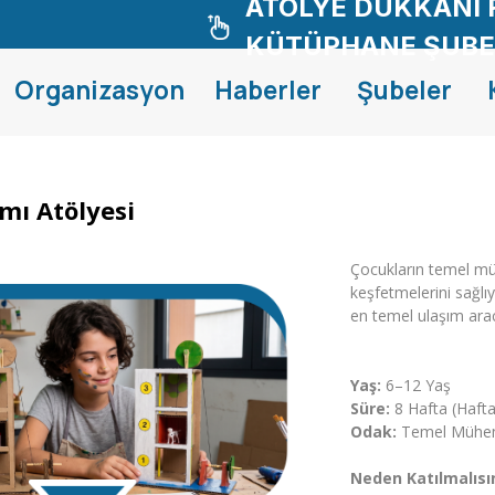
ATÖLYE DÜKKANI 
KÜTÜPHANE ŞUBE
Organizasyon
Haberler
Şubeler
mı Atölyesi
Çocukların temel müh
keşfetmelerini sağlı
en temel ulaşım aracı
Yaş:
6–12 Yaş
Süre:
8 Hafta (Haft
Odak:
Temel Mühendi
Neden Katılmalısı