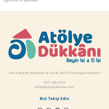
öğrenme ön plandadır.
Eski Habipler, Nergisler Sk. No:6, 34270 Sultangazi/İstanbul
0537 266 20 33
info@atolyedukkanim.com
Bizi Takip Edin