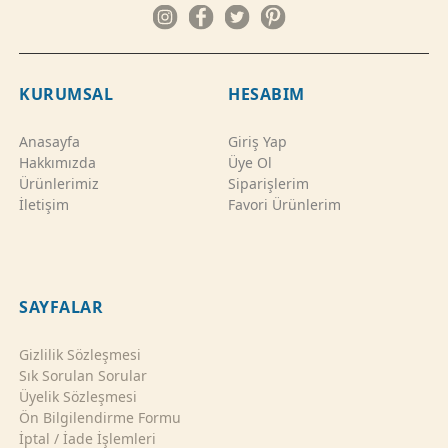
KURUMSAL
HESABIM
Anasayfa
Giriş Yap
Hakkımızda
Üye Ol
Ürünlerimiz
Siparişlerim
İletişim
Favori Ürünlerim
SAYFALAR
Gizlilik Sözleşmesi
Sık Sorulan Sorular
Üyelik Sözleşmesi
Ön Bilgilendirme Formu
İptal / İade İşlemleri