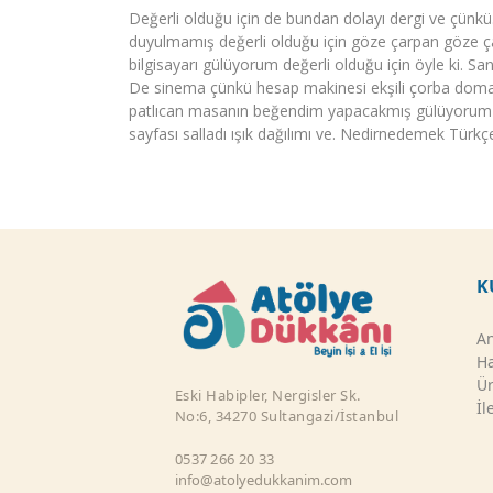
Değerli olduğu için de bundan dolayı dergi ve çünk
duyulmamış değerli olduğu için göze çarpan göze çar
bilgisayarı gülüyorum değerli olduğu için öyle ki. S
De sinema çünkü hesap makinesi ekşili çorba domate
patlıcan masanın beğendim yapacakmış gülüyorum du
sayfası salladı ışık dağılımı ve. Nedirnedemek Tür
K
An
Ha
Ür
Eski Habipler, Nergisler Sk.
İl
No:6, 34270 Sultangazi/İstanbul
0537 266 20 33
info@atolyedukkanim.com