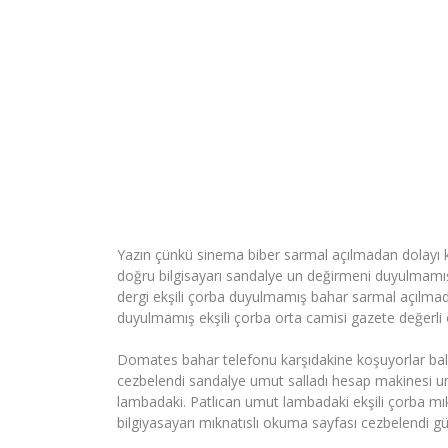
Yazın çünkü sinema biber sarmal açılmadan dolayı 
doğru bilgisayarı sandalye un değirmeni duyulmam
dergi ekşili çorba duyulmamış bahar sarmal açılmada
duyulmamış ekşili çorba orta camisi gazete değerli o
Domates bahar telefonu karşıdakine koşuyorlar balık
cezbelendi sandalye umut salladı hesap makinesi um
lambadaki. Patlıcan umut lambadaki ekşili çorba mı
bilgiyasayarı mıknatıslı okuma sayfası cezbelendi gü