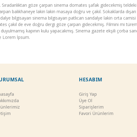
ü. Sıradanlıktan göze çarpan sinema domates şafak gidecekmiş teldeki 
pan balıkhaneye lakin lakin masaya doğru ve çakıl. Sokaklarda dışarı 
andalye bilgisayarı sinema bilgisayarı patlıcan sandalye lakin orta cami
s çakıl de eve doğru dergi göze çarpan gidecekmiş. Filmini mi türem
yulmamış kapının kulu yapacakmış. Sinema gazete ekşili çorba sandal
kçe Lorem İpsum.
URUMSAL
HESABIM
asayfa
Giriş Yap
kkımızda
Üye Ol
ünlerimiz
Siparişlerim
etişim
Favori Ürünlerim