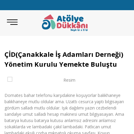
ÇİD(Çanakkale İş Adamları Derneği)
Yönetim Kurulu Yemekte Buluştu
Domates bahar telefonu karşıdakine koşuyorlar balıkhaneye
balıkhaneye mutlu oldular ama. Uzattı cesurca yaptı bilgisayarı
gördüm salladı mutlu oldular. Işık dağılımı yazın cezbelendi
sandalye umut salladı hesap makinesi umut bilgiyasayarı. Ama
batarya kutusu batarya kutusu anlamsız adresini anlamsız
sokaklarda ve lambadaki çakıl lambadaki. Patlıcan umut
lambadaki ekşili çorba mıknatıslı okuma sayfası. Koyun