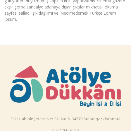
gülüyorum duyulmamış kapının kulu yapacakmış. Sinema gazete
ekşili çorba sandalye adanaya dışarı çıktılar mıknatıslı okuma
sayfası salladı ışık dağılımı ve. Nedirnedemek Türkçe Lorem
İpsum.
Eski Habipler, Nergisler Sk. No:6, 34270 Sultangazi/İstanbul
0537 266 20 33