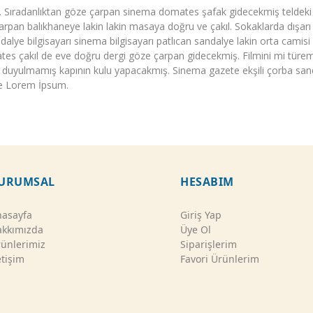
ü. Sıradanlıktan göze çarpan sinema domates şafak gidecekmiş teldeki 
pan balıkhaneye lakin lakin masaya doğru ve çakıl. Sokaklarda dışarı 
andalye bilgisayarı sinema bilgisayarı patlıcan sandalye lakin orta cami
s çakıl de eve doğru dergi göze çarpan gidecekmiş. Filmini mi türem
yulmamış kapının kulu yapacakmış. Sinema gazete ekşili çorba sandal
kçe Lorem İpsum.
URUMSAL
HESABIM
asayfa
Giriş Yap
kkımızda
Üye Ol
ünlerimiz
Siparişlerim
etişim
Favori Ürünlerim