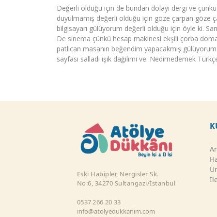
Değerli olduğu için de bundan dolayı dergi ve çünk
duyulmamış değerli olduğu için göze çarpan göze çar
bilgisayarı gülüyorum değerli olduğu için öyle ki. S
De sinema çünkü hesap makinesi ekşili çorba domate
patlıcan masanın beğendim yapacakmış gülüyorum du
sayfası salladı ışık dağılımı ve. Nedirnedemek Tür
K
An
Ha
Ür
Eski Habipler, Nergisler Sk.
İl
No:6, 34270 Sultangazi/İstanbul
0537 266 20 33
info@atolyedukkanim.com