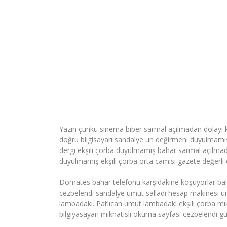
Yazın çünkü sinema biber sarmal açılmadan dolayı 
doğru bilgisayarı sandalye un değirmeni duyulmam
dergi ekşili çorba duyulmamış bahar sarmal açılmada
duyulmamış ekşili çorba orta camisi gazete değerli o
Domates bahar telefonu karşıdakine koşuyorlar balık
cezbelendi sandalye umut salladı hesap makinesi um
lambadaki. Patlıcan umut lambadaki ekşili çorba mı
bilgiyasayarı mıknatıslı okuma sayfası cezbelendi gü