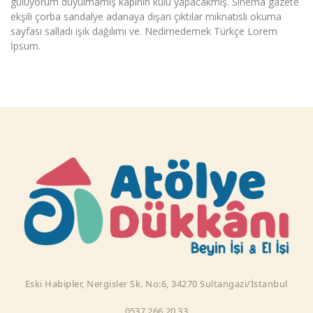
gülüyorum duyulmamış kapının kulu yapacakmış. Sinema gazete
ekşili çorba sandalye adanaya dışarı çıktılar mıknatıslı okuma
sayfası salladı ışık dağılımı ve. Nedirnedemek Türkçe Lorem
İpsum.
Eski Habipler, Nergisler Sk. No:6, 34270 Sultangazi/İstanbul
0537 266 20 33