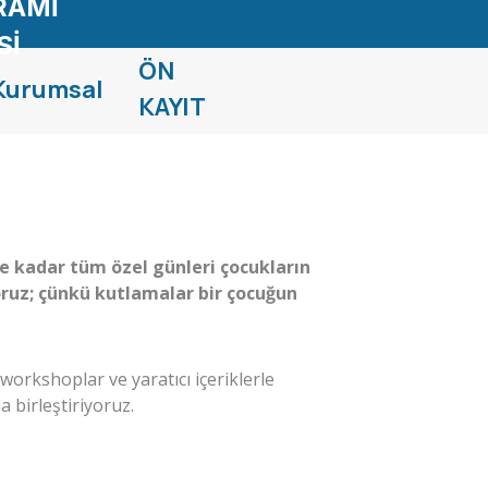
RAMİ
Sİ
ÖN
Kurumsal
KAYIT
e kadar tüm özel günleri çocukların
oruz; çünkü kutlamalar bir çocuğun
.
workshoplar ve yaratıcı içeriklerle
 birleştiriyoruz.