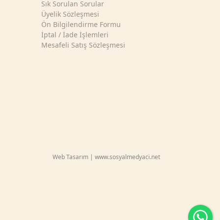
Sık Sorulan Sorular
Üyelik Sözleşmesi
Ön Bilgilendirme Formu
İptal / İade İşlemleri
Mesafeli Satış Sözleşmesi
Web Tasarım | www.sosyalmedyaci.net
Wh