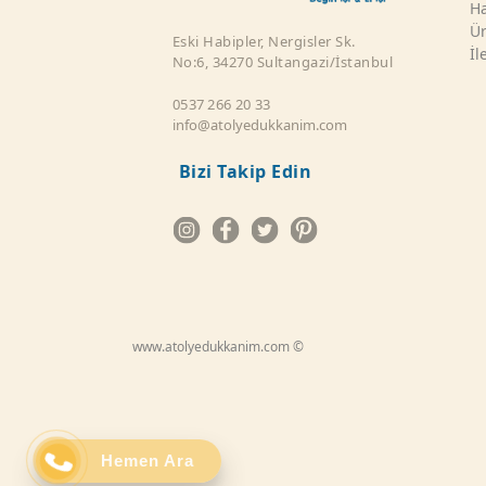
Ha
Ür
Eski Habipler, Nergisler Sk.
İl
No:6, 34270 Sultangazi/İstanbul
0537 266 20 33
info@atolyedukkanim.com
Bizi Takip Edin
www.atolyedukkanim.com ©
Hemen Ara